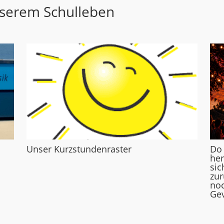
nserem Schulleben
Unser Kurzstundenraster
Do
her
sic
zur
noc
Gev