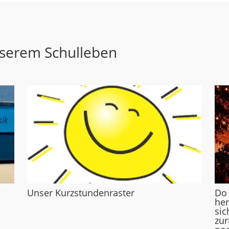
nserem Schulleben
Unser Kurzstundenraster
Do
her
sic
zur