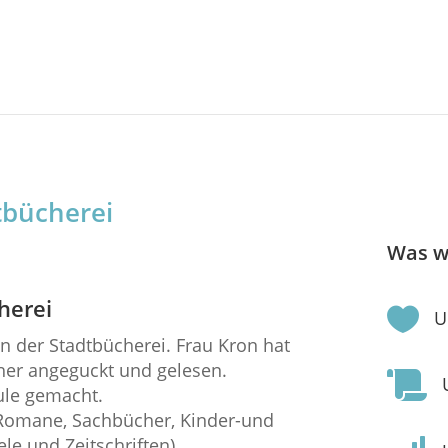
dtbücherei
Was w
herei

U
n der Stadtbücherei. Frau Kron hat
cher angeguckt und gelesen.

ule gemacht.
 (Romane, Sachbücher, Kinder-und
le und Zeitschriften).