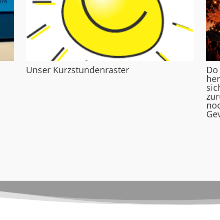
Unser Kurzstundenraster
Do
her
sic
zur
noc
Gev