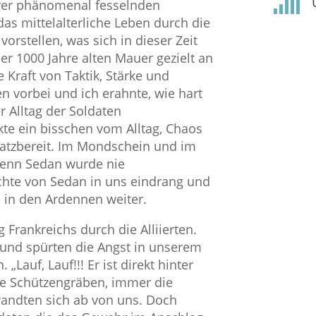

hrer phänomenal fesselnden
das mittelalterliche Leben durch die
orstellen, was sich in dieser Zeit
er 1000 Jahre alten Mauer gezielt an
 Kraft von Taktik, Stärke und
n vorbei und ich erahnte, wie hart
r Alltag der Soldaten
kte ein bisschen vom Alltag, Chaos
satzbereit. Im Mondschein und im
denn Sedan wurde nie
te von Sedan in uns eindrang und
e in den Ardennen weiter.
Frankreichs durch die Alliierten.
und spürten die Angst in unserem
„Lauf, Lauf!!! Er ist direkt hinter
die Schützengräben, immer die
wandten sich ab von uns. Doch