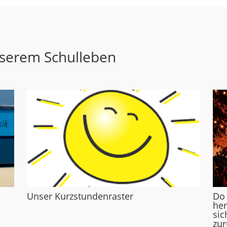
nserem Schulleben
Unser Kurzstundenraster
Do
her
sic
zur