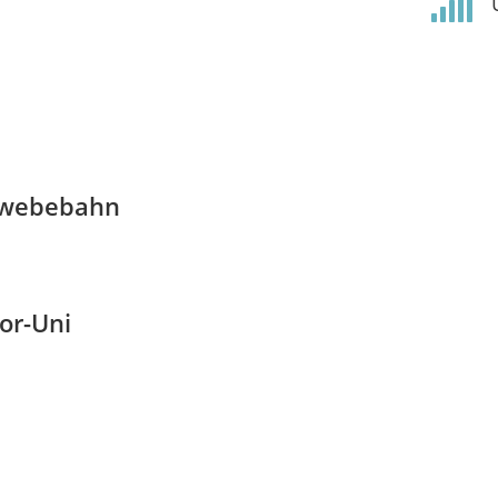

chwebebahn
or-Uni