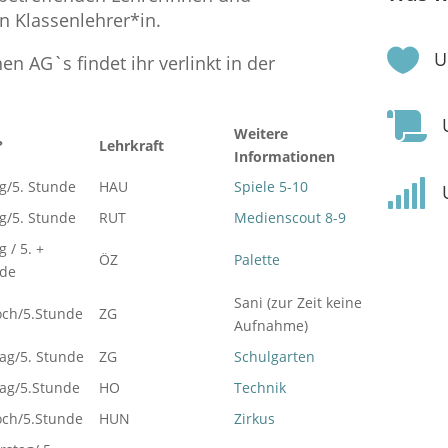
n Klassenlehrer*in.

U
n AG`s findet ihr verlinkt in der

Weitere
?
Lehrkraft
Informationen

g/5. Stunde
HAU
Spiele 5-10
g/5. Stunde
RUT
Medienscout 8-9
 / 5. +
ÖZ
Palette
nde
Sani (zur Zeit keine
och/5.Stunde
ZG
Aufnahme)
ag/5. Stunde
ZG
Schulgarten
tag/5.Stunde
HO
Technik
och/5.Stunde
HUN
Zirkus