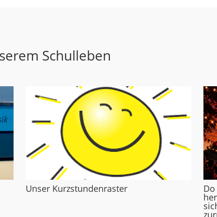
nserem Schulleben
Unser Kurzstundenraster
Do
her
sic
zur