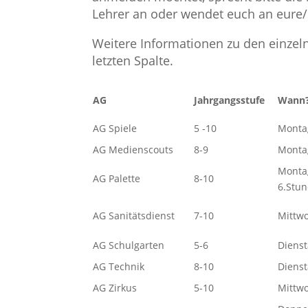
Lehrer an oder wendet euch an eure/
Weitere Informationen zu den einzelne
letzten Spalte.
AG
Jahrgangsstufe
Wann
AG Spiele
5 -10
Monta
AG Medienscouts
8-9
Monta
Montag
AG Palette
8-10
6.Stu
AG Sanitätsdienst
7-10
Mittw
AG Schulgarten
5-6
Dienst
AG Technik
8-10
Diens
AG Zirkus
5-10
Mittw